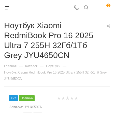
0
Ноутбук Xiaomi
RedmiBook Pro 16 2025
Ultra 7 255H 32Гб/1Тб
Grey JYU4650CN
—
—
—
Главная
Каталог
Ноутбуки
Ноутбук Xiaomi RedmiBook Pro 16 2025 Ultra 7 255H 32Гб/1Тб Grey
JYU4650CN
Хит
Новинка
Артикул:
JYU4650CN