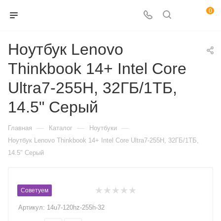
0
Ноутбук Lenovo
Thinkbook 14+ Intel Core
Ultra7-255H, 32ГБ/1ТБ,
14.5" Серый
—
—
—
Главная
Каталог
Ноутбуки
Ноутбук Lenovo Thinkbook 14+ Intel Core Ultra7-255H, 32ГБ/1ТБ,
14.5" Серый
Советуем
Артикул:
14u7-120hz-255h-32