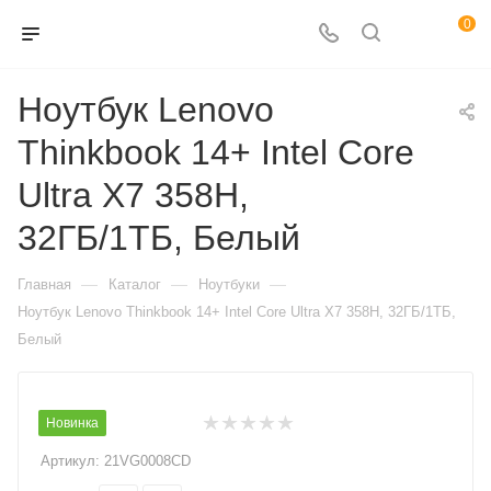
0
Ноутбук Lenovo
Thinkbook 14+ Intel Core
Ultra X7 358H,
32ГБ/1ТБ, Белый
—
—
—
Главная
Каталог
Ноутбуки
Ноутбук Lenovo Thinkbook 14+ Intel Core Ultra X7 358H, 32ГБ/1ТБ,
Белый
Новинка
Артикул:
21VG0008CD