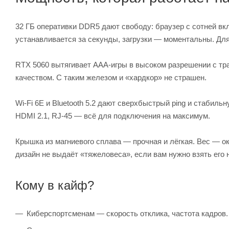
32 ГБ оперативки DDR5 дают свободу: браузер с сотней в
устанавливается за секунды, загрузки — моментальны. Для
RTX 5060 вытягивает AAA‑игры в высоком разрешении с тра
качеством. С таким железом и «хардкор» не страшен.
Wi‑Fi 6E и Bluetooth 5.2 дают сверхбыстрый ping и стабиль
HDMI 2.1, RJ‑45 — всё для подключения на максимум.
Крышка из магниевого сплава — прочная и лёгкая. Вес — око
дизайн не выдаёт «тяжеловеса», если вам нужно взять его н
Кому в кайф?
Киберспортсменам — скорость отклика, частота кадров.