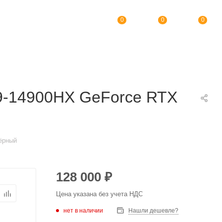
0
0
0
i9-14900HX GeForce RTX
Чёрный
128 000
₽
Цена указана без учета НДС
нет в наличии
Нашли дешевле?