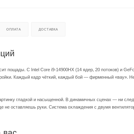
ОПЛАТА
ДОСТАВКА
оций
т пощады. С Intel Core i9‑14900HX (14 ядер, 20 потоков) и GeF
стройки. Каждый кадр чёткий, каждый бой — фирменный «вау». Н
артинку гладкой и насыщенной. В динамичных сценах — ни след
где не оставляешь руки. Система охлаждения с двумя вентилято
 вас