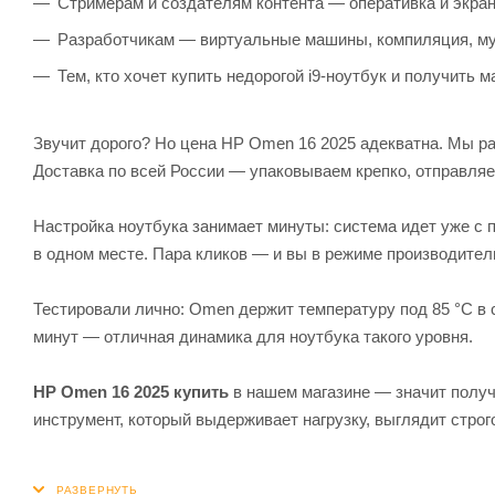
Стримерам и создателям контента — оперативка и экран
Разработчикам — виртуальные машины, компиляция, му
Тем, кто хочет купить недорогой i9‑ноутбук и получить 
Звучит дорого? Но цена HP Omen 16 2025 адекватна. Мы р
Доставка по всей России — упаковываем крепко, отправля
Настройка ноутбука занимает минуты: система идет уже 
в одном месте. Пара кликов — и вы в режиме производител
Тестировали лично: Omen держит температуру под 85 °C в с
минут — отличная динамика для ноутбука такого уровня.
HP Omen 16 2025 купить
в нашем магазине — значит получи
инструмент, который выдерживает нагрузку, выглядит строг