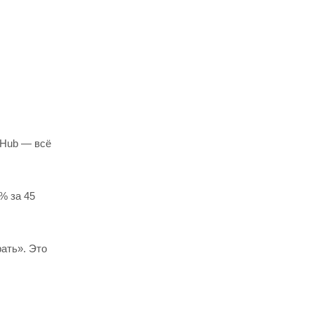
 Hub — всё
% за 45
ать». Это