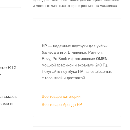
Цена действительна только для интернет-магазина
и может отличаться от цен в розничных магазинах
HP
— надёжные ноутбуки для учёбы,
бизнеса и игр. В линейке: Pavilion,
Envy, ProBook и флагманские
OMEN
с
мощной графикой и экранами 240 Гц.
orce RTX
Покупайте ноутбуки HP на lostelecom.ru
е
с гарантией и доставкой.
а смаза.
Все товары категории
рами и
Все товары бренда HP