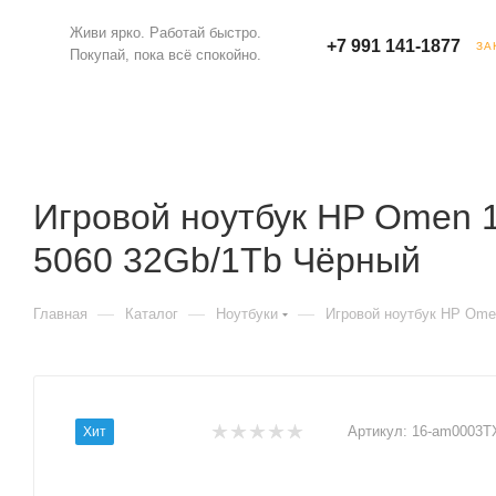
Живи ярко. Работай быстро.
+7 991 141-1877
ЗА
Покупай, пока всё спокойно.
Игровой ноутбук HP Omen 1
5060 32Gb/1Tb Чёрный
—
—
—
Главная
Каталог
Ноутбуки
Игровой ноутбук HP Omen
Артикул:
16-am0003T
Хит