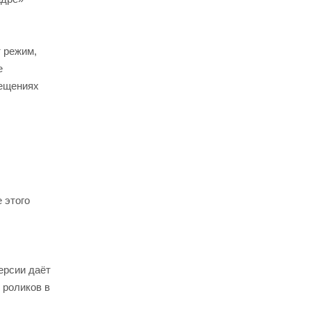
 режим,
е
мещениях
 этого
ерсии даёт
 роликов в