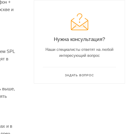
фон +
скве и
Нужна консультация?
Наши специалисты ответят на любой
нем SPL
интересующий вопрос
ят в
ЗАДАТЬ ВОПРОС
ь выше,
нять
ах и в
адре»