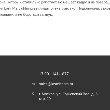
она, который стабильно работает, не мешает кадру и не превра
я Lark M2 Lightning выглядит очень уместно. Подключили, закр
анием, а не бороться за звук.
+7 991 141-1877
sales@lostelecom.ru
г. Москва, ул. Сущевский Вал, д. 5,
стр. 20