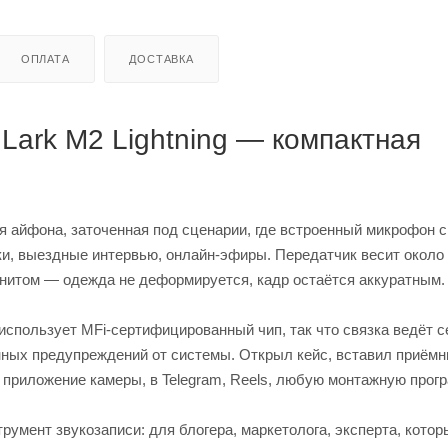
ОПЛАТА
ДОСТАВКА
 Lark M2 Lightning — компактная
для айфона, заточенная под сценарии, где встроенный микрофон
и, выездные интервью, онлайн-эфиры. Передатчик весит около 9
гнитом — одежда не деформируется, кадр остаётся аккуратным.
 использует MFi-сертифицированный чип, так что связка ведёт с
анных предупреждений от системы. Открыл кейс, вставил приёмн
 приложение камеры, в Telegram, Reels, любую монтажную прогр
трумент звукозаписи: для блогера, маркетолога, эксперта, котор