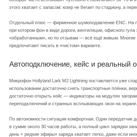
этого хватает с запасом: юзер не бегает по стадиону, а п
Отдельный плюс — фирменное шумоподавление ENC. На пе
при котором фон в виде дороги, вентиляции, офисного гула
«обработанным», но по отзывам — всё ещё живым. Многие 
предпочитают писать в «чистом» варианте.
Автоподключение, кейс и реальный 
Микрофон Hollyland Lark M2 Lightning поставляется уже спа
использовании достаточно снять транспортные плёнки, верн
достаточно открыть кейс — индикаторы на модулях загорают
переподключений и странных всплывающих окон на экране
По автономности ситуация комфортная. Один передатчик де
в сумме около 30 часов работы, а полный цикл зарядки зан
день + редкие эфиры» заряда хватает легко, даже если ино