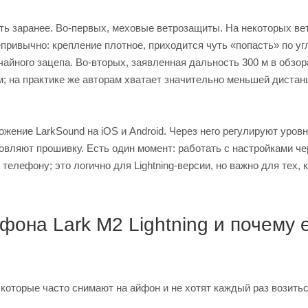
ать заранее. Во-первых, меховые ветрозащиты. На некоторых ве
привычно: крепление плотное, приходится чуть «попасть» по уг
айного зацепа. Во-вторых, заявленная дальность 300 м в обзор
; на практике же авторам хватает значительно меньшей дистан
ожение LarkSound на iOS и Android. Через него регулируют уров
овляют прошивку. Есть один момент: работать с настройками че
елефону; это логично для Lightning-версии, но важно для тех, 
фона Lark M2 Lightning и почему 
й, которые часто снимают на айфон и не хотят каждый раз возитьс