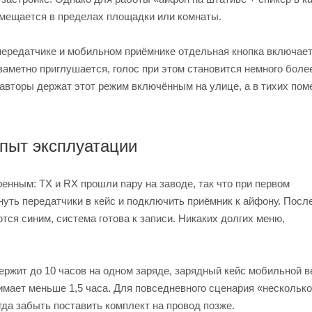
еремещается в пределах площадки или комнаты.
редатчике и мобильном приёмнике отдельная кнопка включает
 заметно приглушается, голос при этом становится немного боле
авторы держат этот режим включённым на улице, а в тихих по
опыт эксплуатации
ренным: TX и RX прошли пару на заводе, так что при первом
уть передатчики в кейс и подключить приёмник к айфону. После
ся синим, система готова к записи. Никаких долгих меню,
.
ржит до 10 часов на одном заряде, зарядный кейс мобильной в
имает меньше 1,5 часа. Для повседневного сценария «несколько
гда забыть поставить комплект на провод позже.