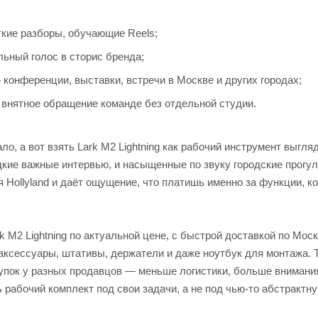
ткие разборы, обучающие Reels;
ьный голос в сторис бренда;
конференции, выставки, встречи в Москве и других городах;
 внятное обращение команде без отдельной студии.
, а вот взять Lark M2 Lightning как рабочий инструмент выгля
дкие важные интервью, и насыщенные по звуку городские прогул
 Hollyland и даёт ощущение, что платишь именно за функции, к
k M2 Lightning по актуальной цене, с быстрой доставкой по Моск
аксессуары, штативы, держатели и даже ноутбук для монтажа. 
упок у разных продавцов — меньше логистики, больше внимания
рабочий комплект под свои задачи, а не под чью-то абстрактн