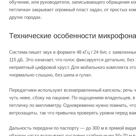
обучение, или руководителя, записывающего обращения ко
петличка» закрывает огромный пласт задач, от простых к
других городах.
Технические особенности микрофона H
Система пишет звук в формате 48 кГц / 24 бит, с заявлен
115 дБ. Это означает, что голос фиксируется детально, без
неприятный цифровой хруст. Для мобильного комплекта эт
«нормально слышно, без шипа и гула».
Передатчики используют всенаправленный капсюль: речь 
чуть ниже, сбоку на лацкане. По ощущениям владельцев, в
петличку по миллиметру. Одновременно нужно помнить, что
ветрозащиты, так что привычка проверять уровни перед ва
Дальность передачи по паспорту — до 300 м в прямой види
обзорах часто всплывают «условно стабильные» 50–70 м в 