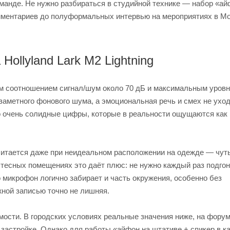
манде. Не нужно разбираться в студийной технике — набор «ай
омментариев до полуформальных интервью на мероприятиях в Мо
ollyland Lark M2 Lightning
ным соотношением сигнал/шум около 70 дБ и максимальным уров
 заметного фонового шума, а эмоциональная речь и смех не уход
о очень солидные цифры, которые в реальности ощущаются как
читается даже при неидеальном расположении на одежде — чут
 тесных помещениях это даёт плюс: не нужно каждый раз подго
 микрофон логично забирает и часть окружения, особенно без
жной записью точно не лишняя.
мости. В городских условиях реальные значения ниже, на форум
застройке. Однако для работы «айфон на штативе + спикер в к