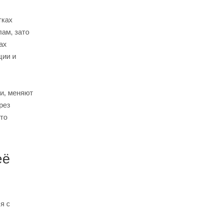
тках
лам, зато
ах
ции и
ни, меняют
рез
кто
её
я с