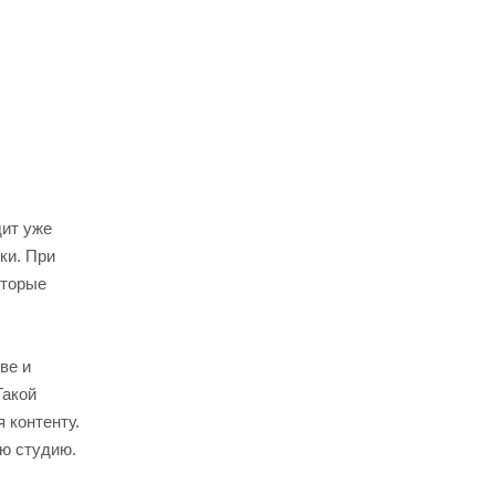
дит уже
ки. При
оторые
ве и
Такой
 контенту.
ую студию.