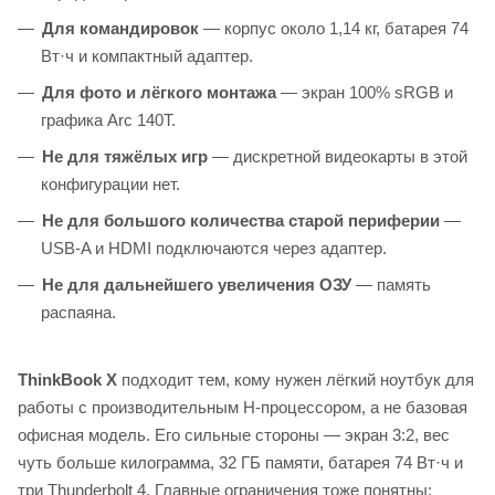
Для командировок
— корпус около 1,14 кг, батарея 74
Вт·ч и компактный адаптер.
Для фото и лёгкого монтажа
— экран 100% sRGB и
графика Arc 140T.
Не для тяжёлых игр
— дискретной видеокарты в этой
конфигурации нет.
Не для большого количества старой периферии
—
USB-A и HDMI подключаются через адаптер.
Не для дальнейшего увеличения ОЗУ
— память
распаяна.
ThinkBook X
подходит тем, кому нужен лёгкий ноутбук для
работы с производительным H-процессором, а не базовая
офисная модель. Его сильные стороны — экран 3:2, вес
чуть больше килограмма, 32 ГБ памяти, батарея 74 Вт·ч и
три Thunderbolt 4. Главные ограничения тоже понятны: