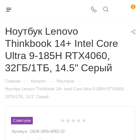
0
Ноутбук Lenovo
Thinkbook 14+ Intel Core
Ultra 9-185H RTX4060,
32ГБ/1ТБ, 14.5" Серый
—
—
—
Главная
Каталог
Ноутбуки
Ноутбук Lenovo Thinkbook 14+ Intel Core Ultra 9-185H RTX4060,
32ГБ/1ТБ, 14.5" Серый
Советуем
Артикул:
14U9-185h-4060-32